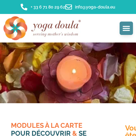
+ 33 6 71 80 29 62
info@yoga-doula.eu
MODULES À LA CARTE
Vo
POUR DÉCOUVRIR
&
SE
êt