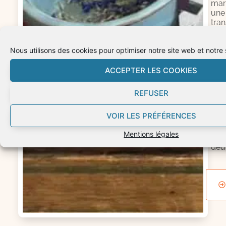
mar
une
tran
d’u
cha
Nous utilisons des cookies pour optimiser notre site web et notre 
à
un
ACCEPTER LES COOKIES
autr
Nai
sépa
REFUSER
cha
de
VOIR LES PRÉFÉRENCES
trav
,
Mentions légales
dém
deui