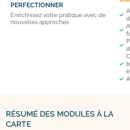
PERFECTIONNER
A
Enrichissez votre pratique avec de
d
nouvelles approches
A
f
P
d
C
b
ê
A
RÉSUMÉ DES MODULES À LA
CARTE