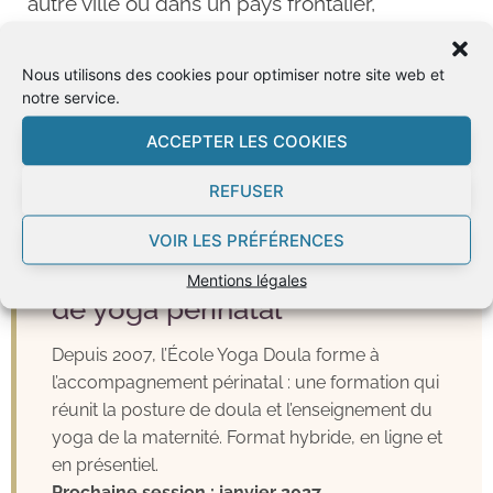
autre ville ou dans un pays frontalier,
consultez notre
annuaire de doulas
diplômées
.
Nous utilisons des cookies pour optimiser notre site web et
notre service.
ACCEPTER LES COOKIES
REFUSER
ET SI C’ÉTAIT VOTRE MÉTIER ?
VOIR LES PRÉFÉRENCES
Devenir doula & enseignante
Mentions légales
de yoga périnatal
Depuis 2007, l’École Yoga Doula forme à
l’accompagnement périnatal : une formation qui
réunit la posture de doula et l’enseignement du
yoga de la maternité. Format hybride, en ligne et
en présentiel.
Prochaine session : janvier 2027.